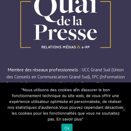
Membre des réseaux professionnels :
UCC Grand Sud (Union
des Conseils en Communication Grand Sud)
,
IPC (Information
Presse & Communication)
,
Clubs de la Presse (Départements
"Nous utilisons des cookies afin d’assurer le bon
30
,
34
et
84
),
AJT (Association des Journalistes du Tourisme)
,
fonctionnement technique du site web, de vous offrir une
FCE (Femmes Chefs d’Entreprise)
.
expérience utilisateur optimisée et personnalisée, de réaliser
nos statistiques d'audience.Vous pouvez cependant désactiver
© Quai de la Presse 2021 –
Mentions légales
– Site réalisé
les cookies pour les fonctionnalités que vous ne souhaitez
par
Digital Evolution
– Webdesign
Sur le pont !
pas.
En savoir plus"
communication
Ok