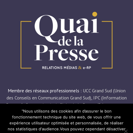
Membre des réseaux professionnels :
UCC Grand Sud (Union
des Conseils en Communication Grand Sud)
,
IPC (Information
Presse & Communication)
,
Clubs de la Presse (Départements
"Nous utilisons des cookies afin d’assurer le bon
30
,
34
et
84
),
AJT (Association des Journalistes du Tourisme)
,
fonctionnement technique du site web, de vous offrir une
FCE (Femmes Chefs d’Entreprise)
.
expérience utilisateur optimisée et personnalisée, de réaliser
nos statistiques d'audience.Vous pouvez cependant désactiver
© Quai de la Presse 2021 –
Mentions légales
– Site réalisé