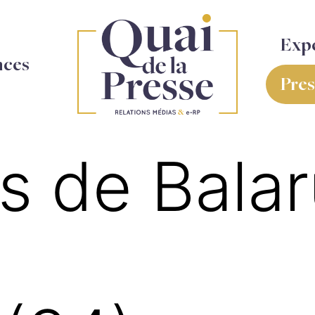
Expe
nces
Pre
 de Balar