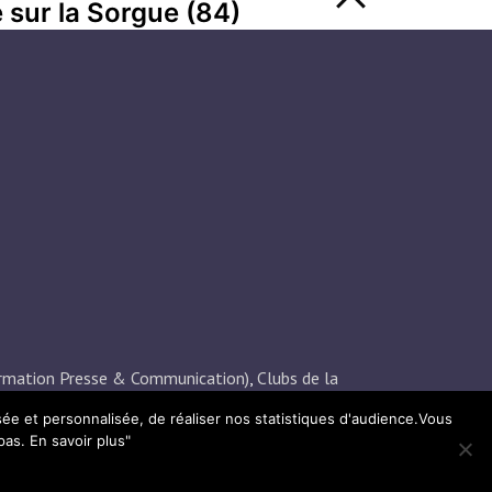
e sur la Sorgue (84)
rmation Presse & Communication)
,
Clubs de la
mmes Chefs d’Entreprise)
.
sée et personnalisée, de réaliser nos statistiques d'audience.Vous
pas.
En savoir plus"
Sur le pont ! communication