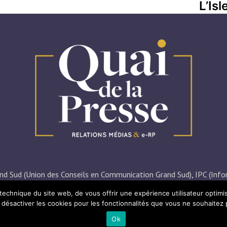
L’Isl
nd Sud (Union des Conseils en Communication Grand Sud)
,
IPC (Info
0
,
34
et
84
),
AJT (Association des Journalistes du Tourisme)
,
FCE (Fe
technique du site web, de vous offrir une expérience utilisateur optimi
ésactiver les cookies pour les fonctionnalités que vous ne souhaitez 
–
Mentions légales
– Site réalisé par
Digital Evolution
– Webdesign
Ok