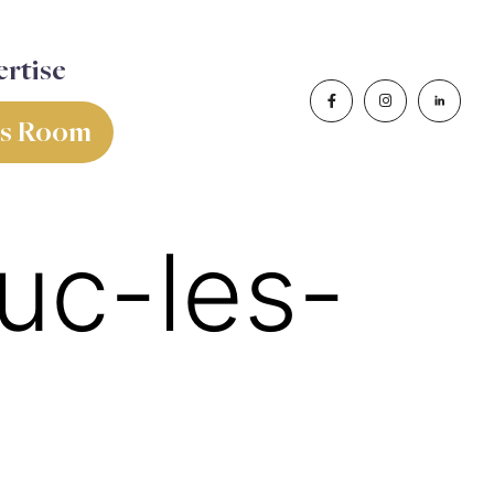
rtise
ss Room
uc-les-